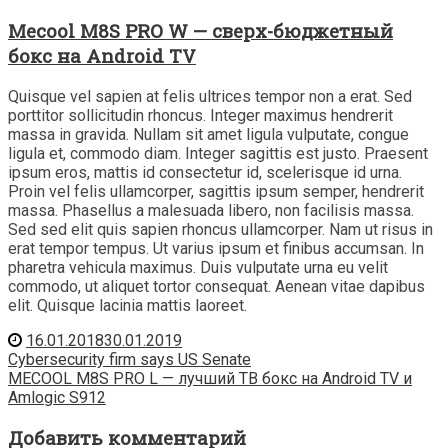
Mecool M8S PRO W — сверх-бюджетный
бокс на Android TV
Quisque vel sapien at felis ultrices tempor non a erat. Sed
porttitor sollicitudin rhoncus. Integer maximus hendrerit
massa in gravida. Nullam sit amet ligula vulputate, congue
ligula et, commodo diam. Integer sagittis est justo. Praesent
ipsum eros, mattis id consectetur id, scelerisque id urna.
Proin vel felis ullamcorper, sagittis ipsum semper, hendrerit
massa. Phasellus a malesuada libero, non facilisis massa.
Sed sed elit quis sapien rhoncus ullamcorper. Nam ut risus in
erat tempor tempus. Ut varius ipsum et finibus accumsan. In
pharetra vehicula maximus. Duis vulputate urna eu velit
commodo, ut aliquet tortor consequat. Aenean vitae dapibus
elit. Quisque lacinia mattis laoreet.
16.01.2018
30.01.2019
Навигация
Cybersecurity firm says US Senate
MECOOL M8S PRO L — лучший ТВ бокс на Android TV и
по
Amlogic S912
записям
Добавить комментарий