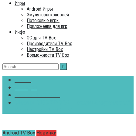
Игры
Android Игры
Эмуляторы консолей
Потоковые игры
Приложения для игр
Инфо
ОC для TV Box
Производители TV Box
Настройки TV Box
Возможности TV Box
Search
for:
Home
Обзоры
Android TV Box
Mecool M8S PRO W — сверх-бюджетный
бокс на Android TV
Android TV Box
Новинки