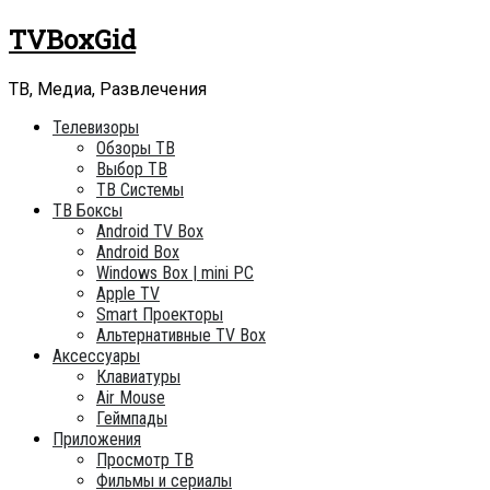
Skip
TVBoxGid
to
content
ТВ, Медиа, Развлечения
Телевизоры
Обзоры ТВ
Выбор ТВ
ТВ Системы
ТВ Боксы
Android TV Box
Android Box
Windows Box | mini PC
Apple TV
Smart Проекторы
Альтернативные TV Box
Аксессуары
Клавиатуры
Air Mouse
Геймпады
Приложения
Просмотр ТВ
Фильмы и сериалы