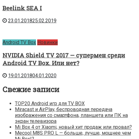
Beelink SEA I
23.01.2018
25.02.2019
Android TV Box
Новинки
NVIDIA Shield TV 2017 — супермен среди
Android TV Box. Или нет?
19.01.2018
04.01.2020
Свежие записи
TOP20 Android игр для TV BOX
Miracast и AirPlay, беспроводная передача
изображения со смартфона, планшета или ПК на
экран телевизора
Mi Box 4 от Xiaomi, новый хит продаж или провал?
Mecool M8S PRO L — больше, лучше, мощнее чем
Mi Box!?