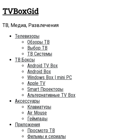
Skip
TVBoxGid
to
content
ТВ, Медиа, Развлечения
Телевизоры
Обзоры ТВ
Выбор ТВ
ТВ Системы
ТВ Боксы
Android TV Box
Android Box
Windows Box | mini PC
Apple TV
Smart Проекторы
Альтернативные TV Box
Аксессуары
Клавиатуры
Air Mouse
Геймпады
Приложения
Просмотр ТВ
Фильмы и сериалы