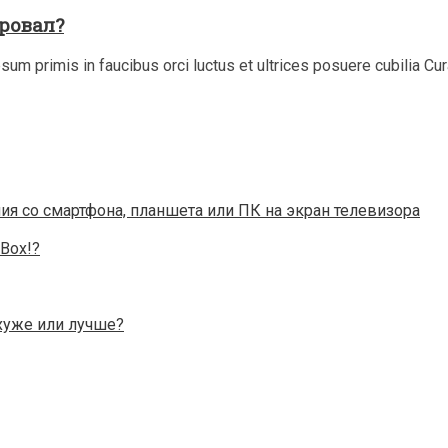
провал?
sum primis in faucibus orci luctus et ultrices posuere cubilia Cu
ния со смартфона, планшета или ПК на экран телевизора
Box!?
 хуже или лучше?