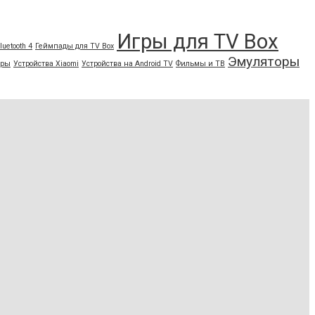
Игры для TV Box
luetooth 4
Геймпады для TV Box
Эмуляторы
гры
Устройства Xiaomi
Устройства на Android TV
Фильмы и ТВ