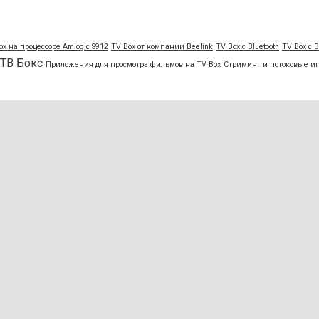
ox на процессоре Amlogic S912
TV Box от компании Beelink
TV Box с Bluetooth
TV Box с B
 ТВ Бокс
Приложения для просмотра фильмов на TV Box
Стриминг и потоковые и