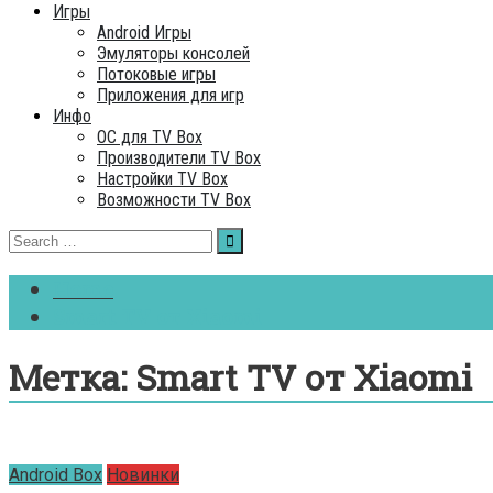
Игры
Android Игры
Эмуляторы консолей
Потоковые игры
Приложения для игр
Инфо
ОC для TV Box
Производители TV Box
Настройки TV Box
Возможности TV Box
Search
for:
Home
Smart TV от Xiaomi
Метка:
Smart TV от Xiaomi
Android Box
Новинки