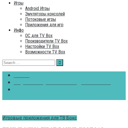
Игры
Android Игры
Эмуляторы консолей
Потоковые игры
Приложения для игр
Инфо
ОC для TV Box
Производители TV Box
Настройки TV Box
Возможности TV Box
Search
for:
Home
Игровые приложения для ТВ Бокс
TRUMP WINS FIRST ROUND IN LEGAL
BATTLE OVER EMOLUMENTS
Игровые приложения для ТВ Бокс