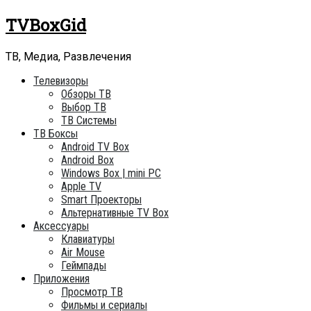
Skip
TVBoxGid
to
content
ТВ, Медиа, Развлечения
Телевизоры
Обзоры ТВ
Выбор ТВ
ТВ Системы
ТВ Боксы
Android TV Box
Android Box
Windows Box | mini PC
Apple TV
Smart Проекторы
Альтернативные TV Box
Аксессуары
Клавиатуры
Air Mouse
Геймпады
Приложения
Просмотр ТВ
Фильмы и сериалы