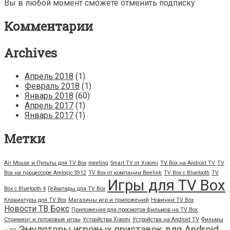
Вы в любой момент сможете отменить подписку
Комментарии
Archives
Апрель 2018
(1)
Февраль 2018
(1)
Январь 2018
(60)
Апрель 2017
(1)
Январь 2017
(1)
Метки
Air Mouse и Пульты для TV Box
meeting
Smart TV от Xiaomi
TV Box на Android TV
TV
Box на процессоре Amlogic S912
TV Box от компании Beelink
TV Box с Bluetooth
TV
Игры для TV Box
Box с Bluetooth 4
Геймпады для TV Box
Клавиатуры для TV Box
Магазины игр и приложений
Новинки TV Box
Новости ТВ Бокс
Приложения для просмотра фильмов на TV Box
Стриминг и потоковые игры
Устройства Xiaomi
Устройства на Android TV
Фильмы
Эмуляторы игровых приставок для Android