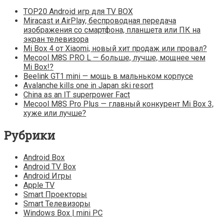
TOP20 Android игр для TV BOX
Miracast и AirPlay, беспроводная передача
изображения со смартфона, планшета или ПК на
экран телевизора
Mi Box 4 от Xiaomi, новый хит продаж или провал?
Mecool M8S PRO L — больше, лучше, мощнее чем
Mi Box!?
Beelink GT1 mini — мощь в мальньком корпусе
Avalanche kills one in Japan ski resort
China as an IT superpower Fact
Mecool M8S Pro Plus — главный конкурент Mi Box 3,
хуже или лучше?
Рубрики
Android Box
Android TV Box
Android Игры
Apple TV
Smart Проекторы
Smart Телевизоры
Windows Box | mini PC