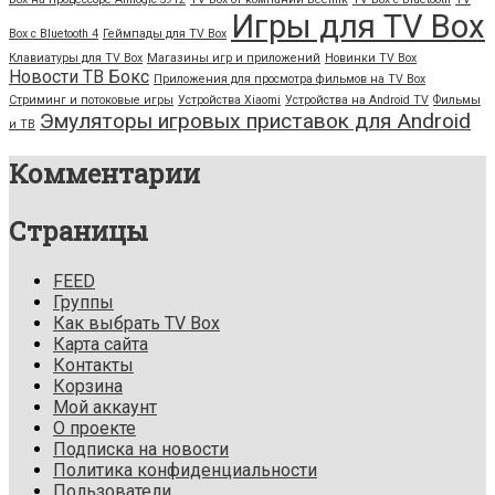
Игры для TV Box
Box с Bluetooth 4
Геймпады для TV Box
Клавиатуры для TV Box
Магазины игр и приложений
Новинки TV Box
Новости ТВ Бокс
Приложения для просмотра фильмов на TV Box
Стриминг и потоковые игры
Устройства Xiaomi
Устройства на Android TV
Фильмы
Эмуляторы игровых приставок для Android
и ТВ
Комментарии
Страницы
FEED
Группы
Как выбрать TV Box
Карта сайта
Контакты
Корзина
Мой аккаунт
О проекте
Подписка на новости
Политика конфиденциальности
Пользователи