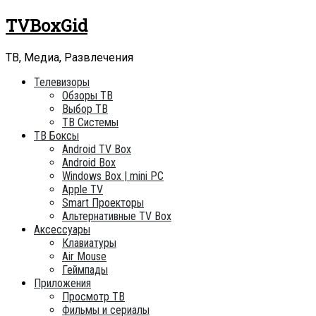
Skip
TVBoxGid
to
content
ТВ, Медиа, Развлечения
Телевизоры
Обзоры ТВ
Выбор ТВ
ТВ Системы
ТВ Боксы
Android TV Box
Android Box
Windows Box | mini PC
Apple TV
Smart Проекторы
Альтернативные TV Box
Аксессуары
Клавиатуры
Air Mouse
Геймпады
Приложения
Просмотр ТВ
Фильмы и сериалы