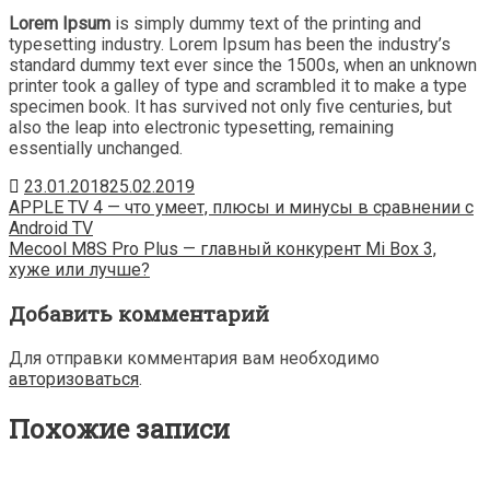
Lorem Ipsum
is simply dummy text of the printing and
typesetting industry. Lorem Ipsum has been the industry’s
standard dummy text ever since the 1500s, when an unknown
printer took a galley of type and scrambled it to make a type
specimen book. It has survived not only five centuries, but
also the leap into electronic typesetting, remaining
essentially unchanged.
23.01.2018
25.02.2019
Навигация
APPLE TV 4 — что умеет, плюсы и минусы в сравнении с
Android TV
по
Mecool M8S Pro Plus — главный конкурент Mi Box 3,
хуже или лучше?
записям
Добавить комментарий
Для отправки комментария вам необходимо
авторизоваться
.
Похожие записи