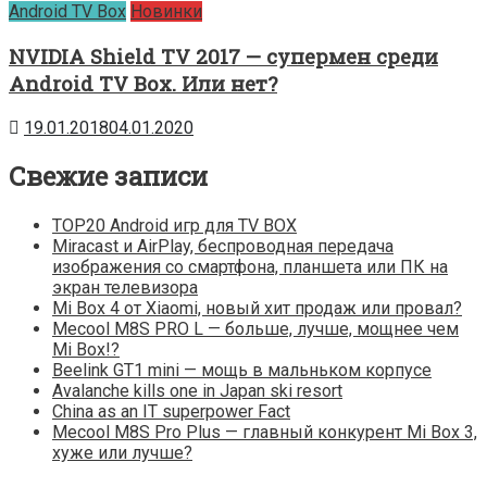
Android TV Box
Новинки
NVIDIA Shield TV 2017 — супермен среди
Android TV Box. Или нет?
19.01.2018
04.01.2020
Свежие записи
TOP20 Android игр для TV BOX
Miracast и AirPlay, беспроводная передача
изображения со смартфона, планшета или ПК на
экран телевизора
Mi Box 4 от Xiaomi, новый хит продаж или провал?
Mecool M8S PRO L — больше, лучше, мощнее чем
Mi Box!?
Beelink GT1 mini — мощь в мальньком корпусе
Avalanche kills one in Japan ski resort
China as an IT superpower Fact
Mecool M8S Pro Plus — главный конкурент Mi Box 3,
хуже или лучше?