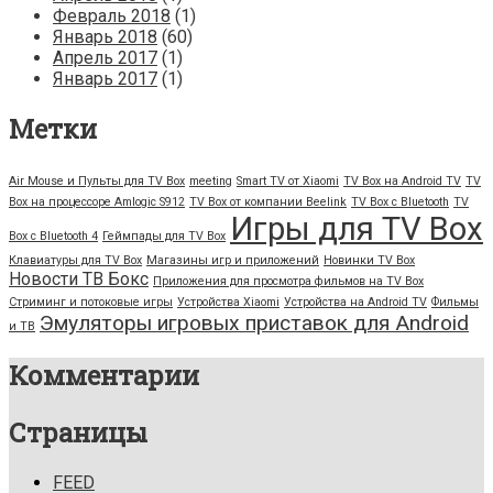
Февраль 2018
(1)
Январь 2018
(60)
Апрель 2017
(1)
Январь 2017
(1)
Метки
Air Mouse и Пульты для TV Box
meeting
Smart TV от Xiaomi
TV Box на Android TV
TV
Box на процессоре Amlogic S912
TV Box от компании Beelink
TV Box с Bluetooth
TV
Игры для TV Box
Box с Bluetooth 4
Геймпады для TV Box
Клавиатуры для TV Box
Магазины игр и приложений
Новинки TV Box
Новости ТВ Бокс
Приложения для просмотра фильмов на TV Box
Стриминг и потоковые игры
Устройства Xiaomi
Устройства на Android TV
Фильмы
Эмуляторы игровых приставок для Android
и ТВ
Комментарии
Страницы
FEED