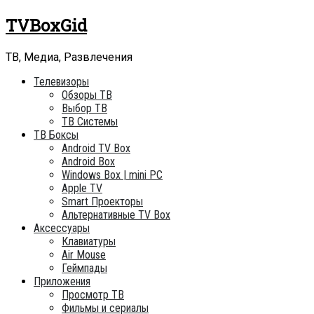
Skip
TVBoxGid
to
content
ТВ, Медиа, Развлечения
Телевизоры
Обзоры ТВ
Выбор ТВ
ТВ Системы
ТВ Боксы
Android TV Box
Android Box
Windows Box | mini PC
Apple TV
Smart Проекторы
Альтернативные TV Box
Аксессуары
Клавиатуры
Air Mouse
Геймпады
Приложения
Просмотр ТВ
Фильмы и сериалы