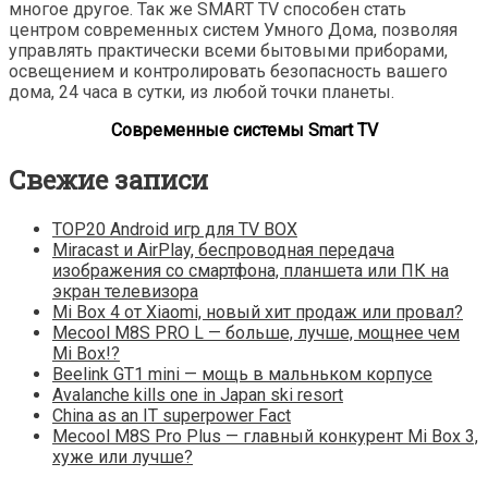
многое другое. Так же SMART TV способен стать
центром современных систем Умного Дома, позволяя
управлять практически всеми бытовыми приборами,
освещением и контролировать безопасность вашего
дома, 24 часа в сутки, из любой точки планеты.
Современные системы Smart TV
Свежие записи
TOP20 Android игр для TV BOX
Miracast и AirPlay, беспроводная передача
изображения со смартфона, планшета или ПК на
экран телевизора
Mi Box 4 от Xiaomi, новый хит продаж или провал?
Mecool M8S PRO L — больше, лучше, мощнее чем
Mi Box!?
Beelink GT1 mini — мощь в мальньком корпусе
Avalanche kills one in Japan ski resort
China as an IT superpower Fact
Mecool M8S Pro Plus — главный конкурент Mi Box 3,
хуже или лучше?