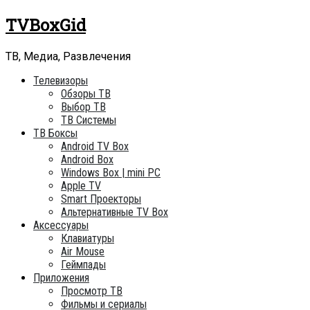
Skip
TVBoxGid
to
content
ТВ, Медиа, Развлечения
Телевизоры
Обзоры ТВ
Выбор ТВ
ТВ Системы
ТВ Боксы
Android TV Box
Android Box
Windows Box | mini PC
Apple TV
Smart Проекторы
Альтернативные TV Box
Аксессуары
Клавиатуры
Air Mouse
Геймпады
Приложения
Просмотр ТВ
Фильмы и сериалы