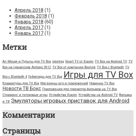
Апрель 2018
(1)
Февраль 2018
(1)
Январь 2018
(60)
Апрель 2017
(1)
Январь 2017
(1)
Метки
Air Mouse и Пульты для TV Box
meeting
Smart TV от Xiaomi
TV Box на Android TV
TV
Box на процессоре Amlogic S912
TV Box от компании Beelink
TV Box с Bluetooth
TV
Игры для TV Box
Box с Bluetooth 4
Геймпады для TV Box
Клавиатуры для TV Box
Магазины игр и приложений
Новинки TV Box
Новости ТВ Бокс
Приложения для просмотра фильмов на TV Box
Стриминг и потоковые игры
Устройства Xiaomi
Устройства на Android TV
Фильмы
Эмуляторы игровых приставок для Android
и ТВ
Комментарии
Страницы